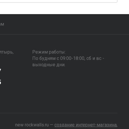
ам
алтырь,
Режим работы:
По будням с 09:00-18:00, сб и вс -
выходные дни.
7
5
new
rockwalls.ru —
создание интернет-магазина
,