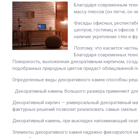
Благодаря современным техно
массу плюсов (он легче, он э
Фасады офисных, респектабе
центров, гостиниц и офисов.
наличие укрепление стен и ф
Поэтому, что касается частн
Благодаря современных техн
Поверхность, выложенная декоративным кирпичом, созда
подобранных природных цветов придаст облицованной п
Определенные виды декоративного камня способны решать
Декоративный камень большого размера применяют для 
Декоративный кирпич — универсальный декоративный мате
фактурных решений позволит реализовать самые смелые 
Декоративный камень, при выкладке напоминающий скаль
Элементы декоративного камня надежно фиксируются на ц