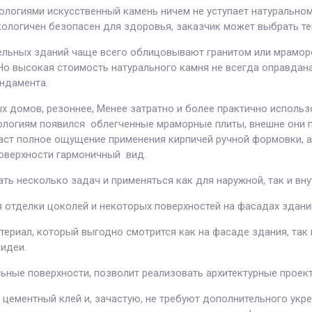
логиями искусственный камень ничем не уступает натуральному
кологичен безопасен для здоровья, заказчик может выбрать тек
льных зданий чаще всего облицовывают гранитом или мрамором
 Но высокая стоимость натурального камня не всегда оправдана
ундамента.
ых домов, резоннее, Менее затратно и более практично использ
ологиям появился облегченные мраморные плиты, внешне они п
ст полное ощущение применения кирпичей ручной формовки, а
оверхности гармоничный вид.
 несколько задач и применяться как для наружной, так и вну
отделки цоколей и некоторых поверхностей на фасадах здани
риал, который выгодно смотрится как на фасаде здания, так 
идеи.
ные поверхности, позволит реализовать архитектурные проект
ементный клей и, зачастую, не требуют дополнительного укрепл