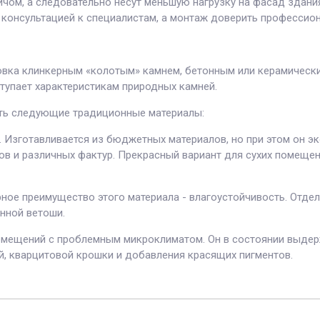
ичом, а следовательно несут меньшую нагрузку на фасад здания
а консультацией к специалистам, а монтаж доверить професс
овка клинкерным «колотым» камнем, бетонным или керамически
тупает характеристикам природных камней.
ть следующие традиционные материалы:
. Изготавливается из бюджетных материалов, но при этом он э
ов и различных фактур. Прекрасный вариант для сухих помеще
рное преимущество этого материала - влагоустойчивость. Отде
нной ветоши.
омещений с проблемным микроклиматом. Он в состоянии выдерж
й, кварцитовой крошки и добавления красящих пигментов.